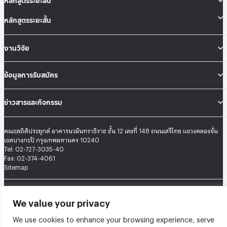
หลักสูตรระยะสั้น
หลักสูตรระยะสั้น
งานวิจัย
ข้อมูลการรับสมัคร
ข่าวสารและกิจกรรม
คณะสถิติประยุกต์ อาคารนวมินทราธิราช ชั้น 12 เลขที่ 148 ถนนเสรีไทย แขวงคลองจั่น
เขตบางกะปิ กรุงเทพมหานคร 10240
Tel: 02-727-3035-40
Fax: 02-374-4061
Sitemap
@2026 คณะสถิติประยุกต์ สถาบันบัณฑิตพัฒนบริหารศาสตร์ | Graduate School of
Applied Statistics . All rights reserved.
We value your privacy
We use cookies to enhance your browsing experience, serve