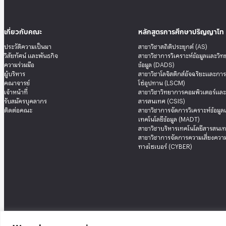
เกี่ยวกับคณะ
หลักสูตรการศึกษาปริญญาโท
ประวัติความเป็นมา
สาขาวิชาสถิติประยุกต์ (AS)
วิสัยทัศน์ และพันธกิจ
สาขาวิชาการวิเคราะห์ข้อมูลและวิ
ความร่วมมือ
ข้อมูล (DADS)
ผู้บริหาร
สาขาวิชาโลจิสติกส์อัจฉริยะและกา
คณาจารย์
โซ่อุปทาน (LSCM)
เจ้าหน้าที่
สาขาวิชาวิทยาการคอมพิวเตอร์แล
รับสมัครบุคลากร
สารสนเทศ (CSIS)
ติดต่อคณะ
สาขาวิชาการจัดการวิเคราะห์ข้อมู
เทคโนโลยีข้อมูล (MADT)
สาขาวิชาบริหารเทคโนโลยีสารสนเท
สาขาวิชาการจัดการความเสี่ยงความ
ทางไซเบอร์ (CYBER)
We value your privacy