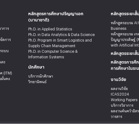
หลักสูตรการศึกษาปริญญาเอก
หลักสูตรระยะสั้
(นานาชาติ)
หลักสูตรอบรม AI 
ทยาการ
Business
Ph.D. in Applied Statistics
หลักสูตรอบรม เท
Ph.D. in Data Analytics & Data Science
รจัดการ
ปัญญาประดิษฐ์ (
Ph.D. Program in Smart Logistics and
with Artificial In
Supply Chain Management
ะระบบ
Ph.D. in Computer Science &
หลักสูตรระยะสั้
Information Systems
หลักสูตรการศึก
ลและ
นักศึกษา
การศึกษาในระ
ศ (ITM)
บริการนักศึกษา
งานวิจัย
มั่นคง
วิทยานิพนธ์
ผลงานวิจัย
ICAS2024
Working Papers
บริการวิชาการ
ผลงานค้นคว้าอิส
วารสาร
 เขตบางกะปิ กรุงเทพมหานคร 10240