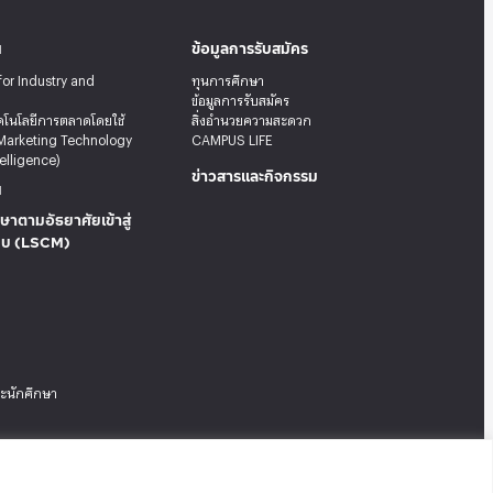
น
ข้อมูลการรับสมัคร
for Industry and
ทุนการศึกษา
ข้อมูลการรับสมัคร
คโนโลยีการตลาดโดยใช้
สิ่งอำนวยความสะดวก
Marketing Technology
CAMPUS LIFE
telligence)
ข่าวสารและกิจกรรม
น
ษาตามอัธยาศัยเข้าสู่
บบ (LSCM)
ระนักศึกษา
Tel: 02-727-3035-40
|
Fax: 02-374-4061
|
Sitemap