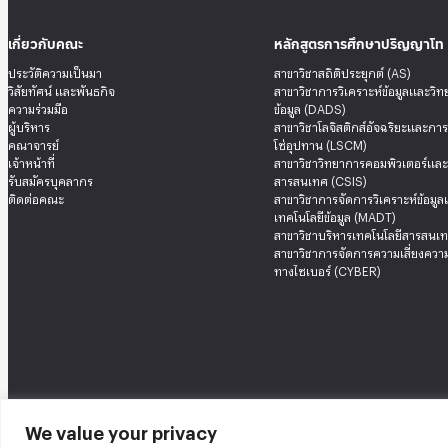
เกี่ยวกับคณะ
หลักสูตรการศึกษาปริญญาโท
ประวัติความเป็นมา
สาขาวิชาสถิติประยุกต์ (AS)
วิสัยทัศน์ และพันธกิจ
สาขาวิชาการวิเคราะห์ข้อมูลและวิ
ความร่วมมือ
ข้อมูล (DADS)
ผู้บริหาร
สาขาวิชาโลจิสติกส์อัจฉริยะและกา
คณาจารย์
โซ่อุปทาน (LSCM)
เจ้าหน้าที่
สาขาวิชาวิทยาการคอมพิวเตอร์แล
รับสมัครบุคลากร
สารสนเทศ (CSIS)
ติดต่อคณะ
สาขาวิชาการจัดการวิเคราะห์ข้อมู
เทคโนโลยีข้อมูล (MADT)
สาขาวิชาบริหารเทคโนโลยีสารสนเท
สาขาวิชาการจัดการความเสี่ยงความ
ทางไซเบอร์ (CYBER)
We value your privacy
คณะสถิติประยุกต์ อาคารนวมินทราธิราช ชั้น 12 เลขที่ 148 ถนนเสรีไทย แขวงคลองจั่น