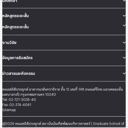
นักศึกษา
หลักสูตรระยะสั้น
หลักสูตรระยะสั้น
งานวิจัย
ข้อมูลการรับสมัคร
ข่าวสารและกิจกรรม
คณะสถิติประยุกต์ อาคารนวมินทราธิราช ชั้น 12 เลขที่ 148 ถนนเสรีไทย แขวงคลองจั่น
เขตบางกะปิ กรุงเทพมหานคร 10240
Tel: 02-727-3035-40
Fax: 02-374-4061
Sitemap
@2026 คณะสถิติประยุกต์ สถาบันบัณฑิตพัฒนบริหารศาสตร์ | Graduate School of
Applied Statistics . All rights reserved.