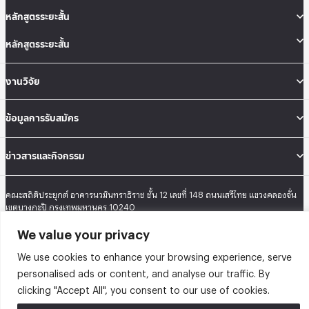
หลักสูตรระยะสั้น
หลักสูตรระยะสั้น
งานวิจัย
ข้อมูลการรับสมัคร
ข่าวสารและกิจกรรม
คณะสถิติประยุกต์ อาคารนวมินทราธิราช ชั้น 12 เลขที่ 148 ถนนเสรีไทย แขวงคลองจั่น
เขตบางกะปิ กรุงเทพมหานคร 10240
Tel: 02-727-3035-40
We value your privacy
Fax: 02-374-4061
Sitemap
We use cookies to enhance your browsing experience, serve
personalised ads or content, and analyse our traffic. By
@2026 คณะสถิติประยุกต์ สถาบันบัณฑิตพัฒนบริหารศาสตร์ | Graduate School of
clicking "Accept All", you consent to our use of cookies.
Applied Statistics . All rights reserved.