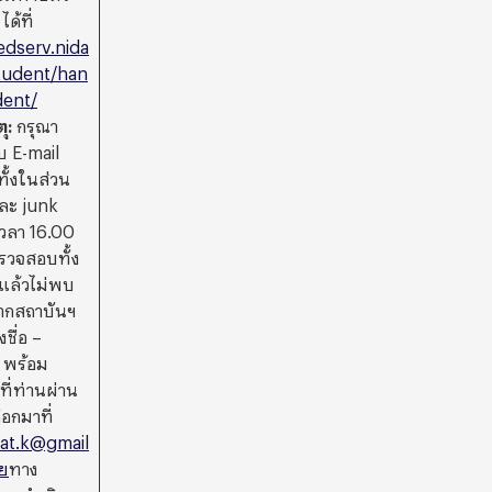
ได้ที่
edserv.nida
student/han
dent/
ุ
:
กรุณา
 E-mail
ั้งในส่วน
ละ junk
เวลา 16.00
รวจสอบทั้ง
แล้วไม่พบ
จากสถาบันฯ
ชื่อ –
 พร้อม
ที่ท่านผ่าน
ือกมาที่
at.k@gmail
ย
ทาง
 จะดำเนิน