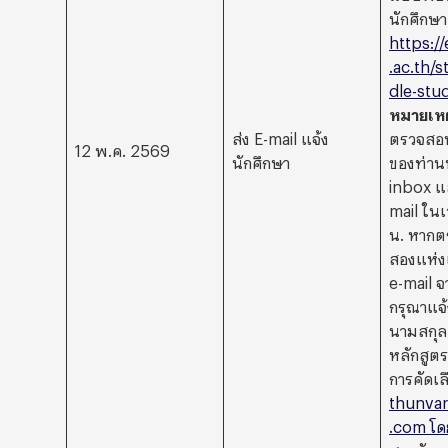
นักศึกษา 
https://
.ac.th/
dle-stu
หมายเหต
ส่ง E-mail แจ้ง
ตรวจสอบ
12 พ.ค. 2569
นักศึกษา
ของท่านท
inbox แ
mail ใน
น. หากต
สองแห่ง
e-mail 
กรุณาแจ้ง
นามสกุล
หลักสูตร
การคัดเล
thunvar
.com โด
สถาบันฯ