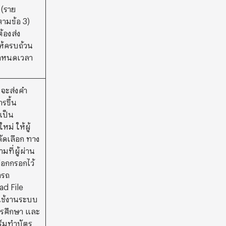
 (ราย
ามข้อ 3)
้องส่ง
ห้ครบถ้วน
ำหนดเวลา
 จะส่งคำ
รขึ้น
เป็น
หม่ ให้ผู้
ัดเลือก ทาง
มที่ผู้ผ่าน
ือกกรอกไว้
ารถ
d File
รใช้งานระบบ
ารศึกษา และ
์มทำบัตร