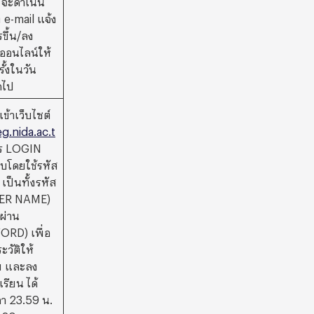
ง e-mail แจ้ง
รขึ้น/ลง
ออนไลน์ให้
ั้งในวัน
ดไป
เข้าเว็บไซต์
eg.nida.ac.t
ร LOGIN
ะบบโดยใช้รหัส
 เป็นทั้งรหัส
USER NAME)
ผ่าน
RD) เพื่อ
ะวัติให้
อย และลง
รียน ได้
ลา 23.59 น.