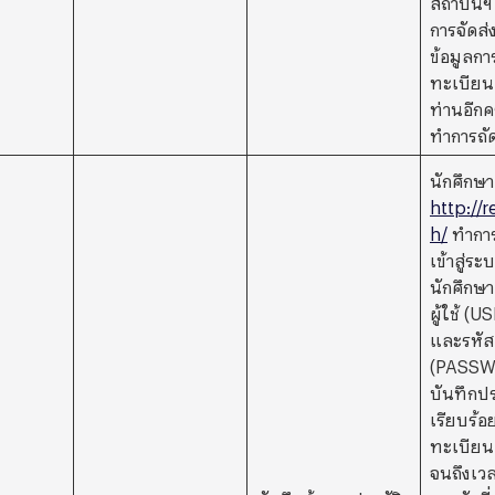
การจัดส่
ข้อมูลกา
ทะเบียน
ท่านอีกคร
ทำการถั
นักศึกษา
http://r
h/
ทำกา
เข้าสู่ร
นักศึกษา
ผู้ใช้ (
และรหัส
(PASSWO
บันทึกปร
เรียบร้
ทะเบียนเ
จนถึงเว