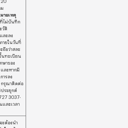
่ 20
คม
มายเหตุ
ี่ไม่บันทึก
วัติ
าและลง
ภายในวันที่
ะถือว่าสละ
รขึ้นทะเบียน
ศึกษาของ
 และหากมี
นการลง
 กรุณาติดต่อ
ิประยุกต์
727 3037-
ันและเวลา
าจะต้องนำ