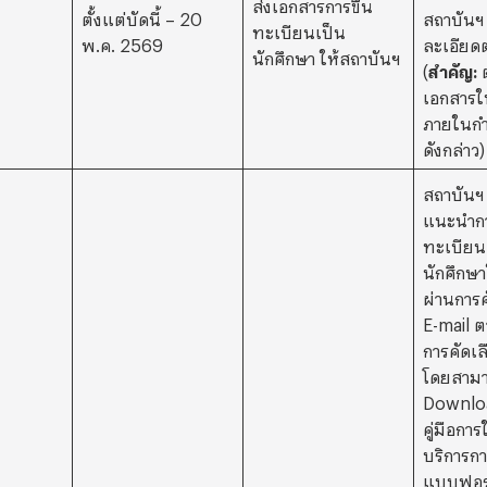
ส่งเอกสารการขึ้น
ตั้งแต่บัดนี้ – 20
สถาบันฯ
ทะเบียนเป็น
พ.ค. 2569
ละเอียดต
นักศึกษา ให้สถาบันฯ
(
สำคัญ
:
ต
เอกสารใ
ภายในก
ดังกล่าว)
สถาบันฯ
แนะนำกา
ทะเบียน
นักศึกษาใ
ผ่านการค
E-mail ตา
การคัดเล
โดยสาม
Downloa
คู่มือกา
บริการก
แบบฟอร