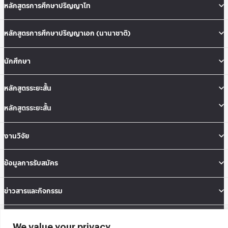
หลักสูตรการศึกษาปริญญาโท
หลักสูตรการศึกษาปริญญาเอก (นานาชาติ)
นักศึกษา
หลักสูตรระยะสั้น
หลักสูตรระยะสั้น
งานวิจัย
ข้อมูลการรับสมัคร
ข่าวสารและกิจกรรม
คณะสถิติประยุกต์ อาคารนวมินทราธิราช ชั้น 12 เลขที่ 148 ถนนเสรีไทย แขวงคลองจั่น
We value your privacy
เขตบางกะปิ กรุงเทพมหานคร 10240