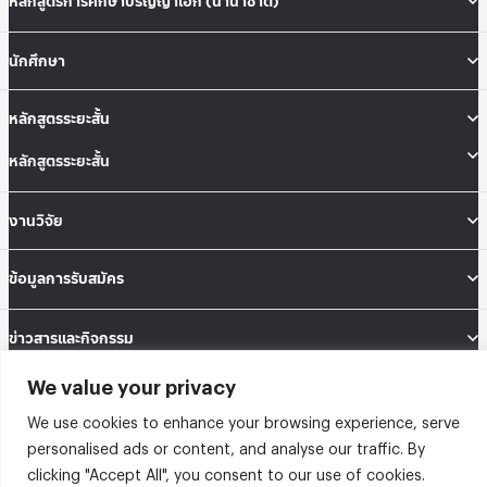
หลักสูตรการศึกษาปริญญาเอก (นานาชาติ)
นักศึกษา
หลักสูตรระยะสั้น
หลักสูตรระยะสั้น
งานวิจัย
ข้อมูลการรับสมัคร
ข่าวสารและกิจกรรม
We value your privacy
คณะสถิติประยุกต์ อาคารนวมินทราธิราช ชั้น 12 เลขที่ 148 ถนนเสรีไทย แขวงคลองจั่น
เขตบางกะปิ กรุงเทพมหานคร 10240
We use cookies to enhance your browsing experience, serve
Tel: 02-727-3035-40
personalised ads or content, and analyse our traffic. By
Fax: 02-374-4061
clicking "Accept All", you consent to our use of cookies.
Sitemap