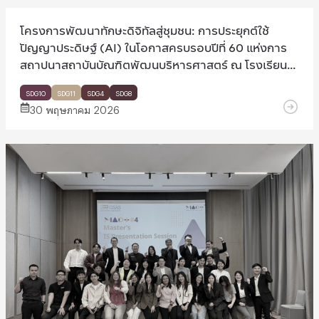
โครงการพัฒนาทักษะดิจิทัลสู่ชุมชน: การประยุกต์ใช้
ปัญญาประดิษฐ์ (AI) ในโอกาสครบรอบปีที่ 60 แห่งการ
สถาปนาสถาบันบัณฑิตพัฒนบริหารศาสตร์ ณ โรงเรียน
ไตรรัตน์วิทยาคาร จังหวัดนครราชสีมา
SDG10
SDG11
SDG4
SDG8
30 พฤษภาคม 2026