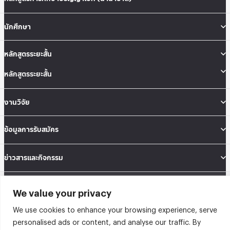
นักศึกษา
หลักสูตรระยะสั้น
หลักสูตรระยะสั้น
งานวิจัย
ข้อมูลการรับสมัคร
ข่าวสารและกิจกรรม
คณะสถิติประยุกต์ อาคารนวมินทราธิราช ชั้น 12 เลขที่ 148 ถนนเสรีไทย แขวงคลองจั่น
We value your privacy
เขตบางกะปิ กรุงเทพมหานคร 10240
Tel: 02-727-3035-40
We use cookies to enhance your browsing experience, serve
Fax: 02-374-4061
personalised ads or content, and analyse our traffic. By
Sitemap