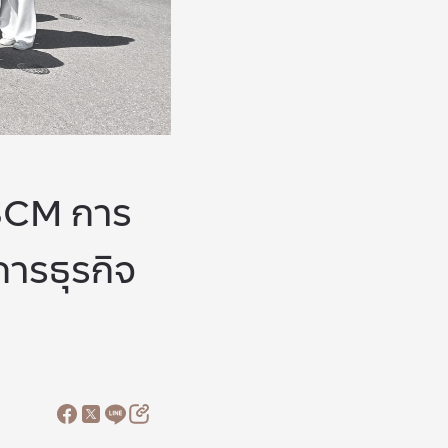
LSCM การ
การธุรกิจ