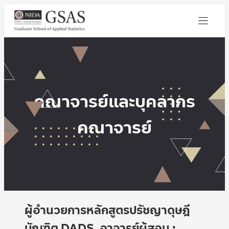
คณาจารย์และบุคลากร
คณาจารย์
ผู้อำนวยการหลักสูตรปรัชญาดุษฎี
บัณฑิต DADS, อาจารย์ผู้สอน :