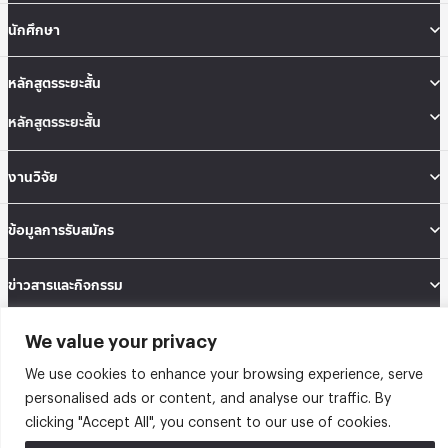
นักศึกษา
หลักสูตรระยะสั้น
หลักสูตรระยะสั้น
งานวิจัย
ข้อมูลการรับสมัคร
ข่าวสารและกิจกรรม
We value your privacy
คณะสถิติประยุกต์ อาคารนวมินทราธิราช ชั้น 12 เลขที่ 148 ถนนเสรีไทย แขวงคลองจั่น
เขตบางกะปิ กรุงเทพมหานคร 10240
We use cookies to enhance your browsing experience, serve
Tel: 02-727-3035-40
Fax: 02-374-4061
personalised ads or content, and analyse our traffic. By
Sitemap
clicking "Accept All", you consent to our use of cookies.