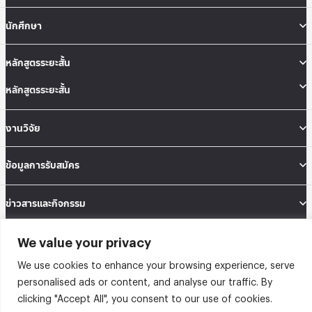
นักศึกษา
หลักสูตรระยะสั้น
หลักสูตรระยะสั้น
งานวิจัย
ข้อมูลการรับสมัคร
ข่าวสารและกิจกรรม
We value your privacy
คณะสถิติประยุกต์ อาคารนวมินทราธิราช ชั้น 12 เลขที่ 148 ถนนเสรีไทย แขวงคลองจั่น
เขตบางกะปิ กรุงเทพมหานคร 10240
We use cookies to enhance your browsing experience, serve
Tel: 02-727-3035-40
Fax: 02-374-4061
personalised ads or content, and analyse our traffic. By
Sitemap
clicking "Accept All", you consent to our use of cookies.