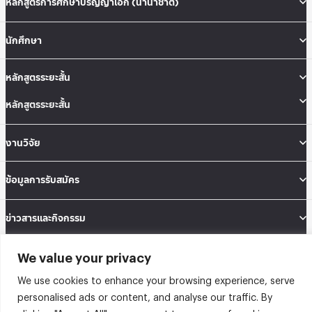
หลักสูตรการศึกษาปริญญาเอก (นานาชาติ)
นักศึกษา
หลักสูตรระยะสั้น
หลักสูตรระยะสั้น
งานวิจัย
ข้อมูลการรับสมัคร
ข่าวสารและกิจกรรม
We value your privacy
คณะสถิติประยุกต์ อาคารนวมินทราธิราช ชั้น 12 เลขที่ 148 ถนนเสรีไทย แขวงคลองจั่น
เขตบางกะปิ กรุงเทพมหานคร 10240
We use cookies to enhance your browsing experience, serve
Tel: 02-727-3035-40
Fax: 02-374-4061
personalised ads or content, and analyse our traffic. By
Sitemap
clicking "Accept All", you consent to our use of cookies.