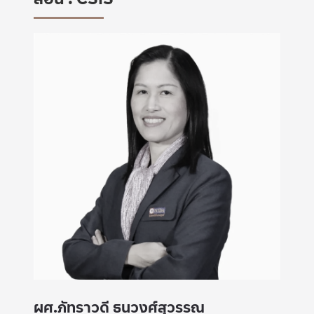
ผศ.ภัทราวดี ธนวงศ์สุวรรณ