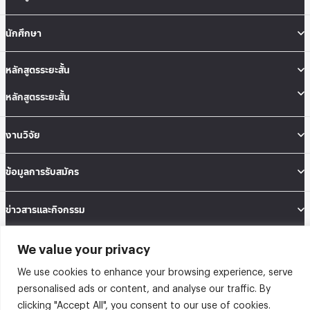
นักศึกษา
หลักสูตรระยะสั้น
หลักสูตรระยะสั้น
งานวิจัย
ข้อมูลการรับสมัคร
ข่าวสารและกิจกรรม
We value your privacy
คณะสถิติประยุกต์ อาคารนวมินทราธิราช ชั้น 12 เลขที่ 148 ถนนเสรีไทย แขวงคลองจั่น
เขตบางกะปิ กรุงเทพมหานคร 10240
We use cookies to enhance your browsing experience, serve
Tel: 02-727-3035-40
Fax: 02-374-4061
personalised ads or content, and analyse our traffic. By
Sitemap
clicking "Accept All", you consent to our use of cookies.