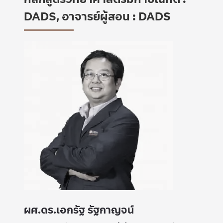
DADS, อาจารย์ผู้สอน : DADS
ผศ.ดร.เอกรัฐ รัฐกาญจน์