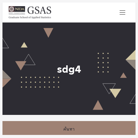
sdg4
ค้นหา