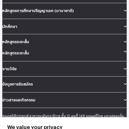
หลักสูตรการศึกษาปริญญาเอก (นานาชาติ)
นักศึกษา
หลักสูตรระยะสั้น
หลักสูตรระยะสั้น
งานวิจัย
ข้อมูลการรับสมัคร
ข่าวสารและกิจกรรม
คณะสถิติประยุกต์ อาคารนวมินทราธิราช ชั้น 12 เลขที่ 148 ถนนเสรีไทย แขวงคลองจั่น
เขตบางกะปิ กรุงเทพมหานคร 10240
We value your privacy
Tel: 02-727-3035-40