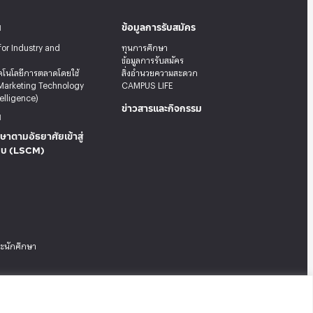
น
ข้อมูลการรับสมัคร
for Industry and
ทุนการศึกษา
ข้อมูลการรับสมัคร
คโนโลยีการตลาดโดยใช้
สิ่งอำนวยความสะดวก
Marketing Technology
CAMPUS LIFE
telligence)
ข่าวสารและกิจกรรม
น
ษาตามอัธยาศัยเข้าสู่
บบ (LSCM)
ระนักศึกษา
Tel: 02-727-3035-40
|
Fax: 02-374-4061
|
Sitemap