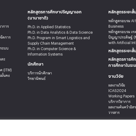
หลักสูตรการศึกษาปริญญาเอก
หลักสูตรระยะสั้
(นานาชาติ)
หลักสูตรอบรม AI 
ทยาการ
Business
Ph.D. in Applied Statistics
หลักสูตรอบรม เท
Ph.D. in Data Analytics & Data Science
รจัดการ
ปัญญาประดิษฐ์ (
Ph.D. Program in Smart Logistics and
with Artificial In
Supply Chain Management
ะระบบ
Ph.D. in Computer Science &
หลักสูตรระยะสั้
Information Systems
หลักสูตรการศึก
ลและ
นักศึกษา
การศึกษาในระ
ศ (ITM)
บริการนักศึกษา
งานวิจัย
มั่นคง
วิทยานิพนธ์
ผลงานวิจัย
ICAS2024
Working Papers
บริการวิชาการ
ผลงานค้นคว้าอิส
วารสาร
 เขตบางกะปิ กรุงเทพมหานคร 10240