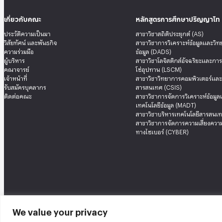
เกี่ยวกับคณะ
หลักสูตรการศึกษาปริญญาโท
ประวัติความเป็นมา
สาขาวิชาสถิติประยุกต์ (AS)
วิสัยทัศน์ และพันธกิจ
สาขาวิชาการวิเคราะห์ข้อมูลและวิ
ความร่วมมือ
ข้อมูล (DADS)
ผู้บริหาร
สาขาวิชาโลจิสติกส์อัจฉริยะและกา
คณาจารย์
โซ่อุปทาน (LSCM)
เจ้าหน้าที่
สาขาวิชาวิทยาการคอมพิวเตอร์แล
รับสมัครบุคลากร
สารสนเทศ (CSIS)
ติดต่อคณะ
สาขาวิชาการจัดการวิเคราะห์ข้อมู
เทคโนโลยีข้อมูล (MADT)
สาขาวิชาบริหารเทคโนโลยีสารสนเท
สาขาวิชาการจัดการความเสี่ยงความ
ทางไซเบอร์ (CYBER)
We value your privacy
คณะสถิติประยุกต์ อาคารนวมินทราธิราช ชั้น 12 เลขที่ 148 ถนนเสรีไทย แขวงคลองจั่น