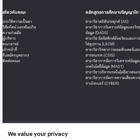
เกี่ยวกับคณะ
หลักสูตรการศึกษาปริญญาโท
ประวัติความเป็นมา
สาขาวิชาสถิติประยุกต์ (AS)
วิสัยทัศน์ และพันธกิจ
สาขาวิชาการวิเคราะห์ข้อมูลและวิ
ความร่วมมือ
ข้อมูล (DADS)
ผู้บริหาร
สาขาวิชาโลจิสติกส์อัจฉริยะและกา
คณาจารย์
โซ่อุปทาน (LSCM)
เจ้าหน้าที่
สาขาวิชาวิทยาการคอมพิวเตอร์แล
รับสมัครบุคลากร
สารสนเทศ (CSIS)
ติดต่อคณะ
สาขาวิชาการจัดการวิเคราะห์ข้อมู
เทคโนโลยีข้อมูล (MADT)
สาขาวิชาบริหารเทคโนโลยีสารสนเท
สาขาวิชาการจัดการความเสี่ยงความ
ทางไซเบอร์ (CYBER)
We value your privacy
คณะสถิติประยุกต์ อาคารนวมินทราธิราช ชั้น 12 เลขที่ 148 ถนนเสรีไทย แขวงคลองจั่น