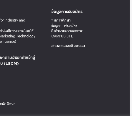
น
ข้อมูลการรับสมัคร
for Industry and
ทุนการศึกษา
ข้อมูลการรับสมัคร
คโนโลยีการตลาดโดยใช้
สิ่งอำนวยความสะดวก
Marketing Technology
CAMPUS LIFE
telligence)
ข่าวสารและกิจกรรม
น
ษาตามอัธยาศัยเข้าสู่
บบ (LSCM)
ระนักศึกษา
Tel: 02-727-3035-40
|
Fax: 02-374-4061
|
Sitemap