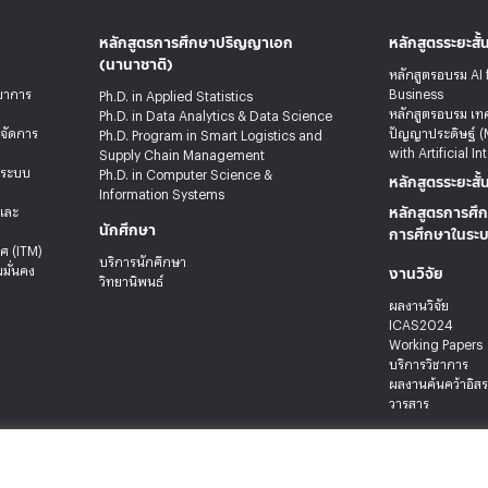
หลักสูตรการศึกษาปริญญาเอก
หลักสูตรระยะสั้
(นานาชาติ)
หลักสูตรอบรม AI 
ทยาการ
Business
Ph.D. in Applied Statistics
หลักสูตรอบรม เท
Ph.D. in Data Analytics & Data Science
รจัดการ
ปัญญาประดิษฐ์ (
Ph.D. Program in Smart Logistics and
with Artificial In
Supply Chain Management
ะระบบ
Ph.D. in Computer Science &
หลักสูตรระยะสั้
Information Systems
หลักสูตรการศึก
ลและ
นักศึกษา
การศึกษาในระ
ศ (ITM)
บริการนักศึกษา
งานวิจัย
มั่นคง
วิทยานิพนธ์
ผลงานวิจัย
ICAS2024
Working Papers
บริการวิชาการ
ผลงานค้นคว้าอิส
วารสาร
 เขตบางกะปิ กรุงเทพมหานคร 10240