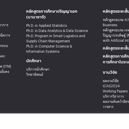
หลักสูตรการศึกษาปริญญาเอก
หลักสูตรระยะสั้
(นานาชาติ)
หลักสูตรอบรม AI 
ทยาการ
Business
Ph.D. in Applied Statistics
หลักสูตรอบรม เท
Ph.D. in Data Analytics & Data Science
รจัดการ
ปัญญาประดิษฐ์ (
Ph.D. Program in Smart Logistics and
with Artificial In
Supply Chain Management
ะระบบ
Ph.D. in Computer Science &
หลักสูตรระยะสั้
Information Systems
หลักสูตรการศึก
ลและ
นักศึกษา
การศึกษาในระ
ศ (ITM)
บริการนักศึกษา
งานวิจัย
มั่นคง
วิทยานิพนธ์
ผลงานวิจัย
ICAS2024
Working Papers
บริการวิชาการ
ผลงานค้นคว้าอิส
วารสาร
 เขตบางกะปิ กรุงเทพมหานคร 10240