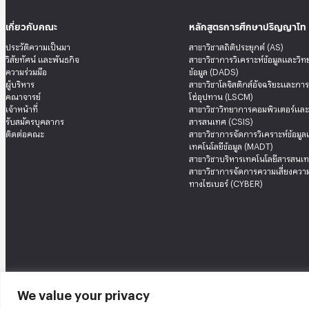
เกี่ยวกับคณะ
หลักสูตรการศึกษาปริญญาโท
ประวัติความเป็นมา
สาขาวิชาสถิติประยุกต์ (AS)
วิสัยทัศน์ และพันธกิจ
สาขาวิชาการวิเคราะห์ข้อมูลและวิ
ความร่วมมือ
ข้อมูล (DADS)
ผู้บริหาร
สาขาวิชาโลจิสติกส์อัจฉริยะและกา
คณาจารย์
โซ่อุปทาน (LSCM)
เจ้าหน้าที่
สาขาวิชาวิทยาการคอมพิวเตอร์แล
รับสมัครบุคลากร
สารสนเทศ (CSIS)
ติดต่อคณะ
สาขาวิชาการจัดการวิเคราะห์ข้อมู
เทคโนโลยีข้อมูล (MADT)
สาขาวิชาบริหารเทคโนโลยีสารสนเท
สาขาวิชาการจัดการความเสี่ยงความ
ทางไซเบอร์ (CYBER)
We value your privacy
คณะสถิติประยุกต์ อาคารนวมินทราธิราช ชั้น 12 เลขที่ 148 ถนนเสรีไทย แขวงคลองจั่น