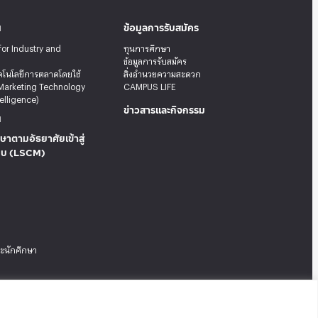
น
ข้อมูลการรับสมัคร
for Industry and
ทุนการศึกษา
ข้อมูลการรับสมัคร
คโนโลยีการตลาดโดยใช้
สิ่งอำนวยความสะดวก
Marketing Technology
CAMPUS LIFE
telligence)
ข่าวสารและกิจกรรม
น
ษาตามอัธยาศัยเข้าสู่
บบ (LSCM)
ระนักศึกษา
Tel: 02-727-3035-40
|
Fax: 02-374-4061
|
Sitemap