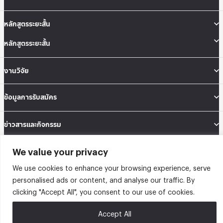
หลักสูตรระยะสั้น
หลักสูตรระยะสั้น
งานวิจัย
ข้อมูลการรับสมัคร
ข่าวสารและกิจกรรม
We value your privacy
คณะสถิติประยุกต์ อาคารนวมินทราธิราช ชั้น 12 เลขที่ 148 ถนนเสรีไทย แขวงคลองจั่น
เขตบางกะปิ กรุงเทพมหานคร 10240
We use cookies to enhance your browsing experience, serve
Tel: 02-727-3035-40
Fax: 02-374-4061
personalised ads or content, and analyse our traffic. By
Sitemap
clicking "Accept All", you consent to our use of cookies.
@2026 คณะสถิติประยุกต์ สถาบันบัณฑิตพัฒนบริหารศาสตร์ | Graduate School of
Accept All
Applied Statistics . All rights reserved.