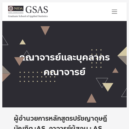
คณาจารย์และบุคลากร
คณาจารย์
ผู้อำนวยการหลักสูตรปรัชญาดุษฎี
บัณฑิต :AS, อาจารย์ผู้สอน : AS