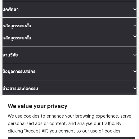
นักศึกษา
หลักสูตรระยะสั้น
หลักสูตรระยะสั้น
งานวิจัย
ข้อมูลการรับสมัคร
ข่าวสารและกิจกรรม
We value your privacy
คณะสถิติประยุกต์ อาคารนวมินทราธิราช ชั้น 12 เลขที่ 148 ถนนเสรีไทย แขวงคลองจั่น
เขตบางกะปิ กรุงเทพมหานคร 10240
We use cookies to enhance your browsing experience, serve
Tel: 02-727-3035-40
Fax: 02-374-4061
personalised ads or content, and analyse our traffic. By
Sitemap
clicking "Accept All", you consent to our use of cookies.