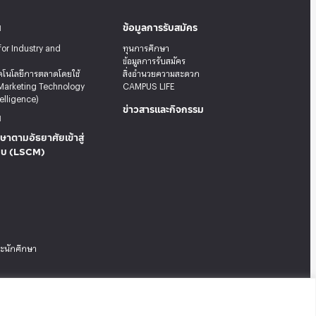
น
ข้อมูลการรับสมัคร
for Industry and
ทุนการศึกษา
ข้อมูลการรับสมัคร
คโนโลยีการตลาดโดยใช้
สิ่งอำนวยความสะดวก
Marketing Technology
CAMPUS LIFE
telligence)
ข่าวสารและกิจกรรม
น
ษาตามอัธยาศัยเข้าสู่
บบ (LSCM)
ระนักศึกษา
Tel: 02-727-3035-40
|
Fax: 02-374-4061
|
Sitemap