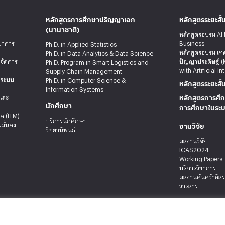
หลักสูตรการศึกษาปริญญาเอก
หลักสูตรระยะสั้
(นานาชาติ)
หลักสูตรอบรม AI 
ทยาการ
Business
Ph.D. in Applied Statistics
หลักสูตรอบรม เท
Ph.D. in Data Analytics & Data Science
รจัดการ
ปัญญาประดิษฐ์ (
Ph.D. Program in Smart Logistics and
with Artificial In
Supply Chain Management
ะระบบ
Ph.D. in Computer Science &
หลักสูตรระยะสั้
Information Systems
หลักสูตรการศึก
ลและ
นักศึกษา
การศึกษาในระ
ศ (ITM)
บริการนักศึกษา
งานวิจัย
มั่นคง
วิทยานิพนธ์
ผลงานวิจัย
ICAS2024
Working Papers
บริการวิชาการ
ผลงานค้นคว้าอิส
วารสาร
 เขตบางกะปิ กรุงเทพมหานคร 10240