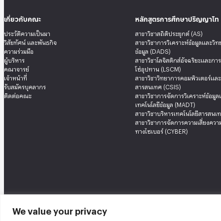
เกี่ยวกับคณะ
หลักสูตรการศึกษาปริญญาโท
ประวัติความเป็นมา
สาขาวิชาสถิติประยุกต์ (AS)
วิสัยทัศน์ และพันธกิจ
สาขาวิชาการวิเคราะห์ข้อมูลและวิ
ความร่วมมือ
ข้อมูล (DADS)
ผู้บริหาร
สาขาวิชาโลจิสติกส์อัจฉริยะและกา
คณาจารย์
โซ่อุปทาน (LSCM)
เจ้าหน้าที่
สาขาวิชาวิทยาการคอมพิวเตอร์แล
รับสมัครบุคลากร
สารสนเทศ (CSIS)
ติดต่อคณะ
สาขาวิชาการจัดการวิเคราะห์ข้อมู
เทคโนโลยีข้อมูล (MADT)
สาขาวิชาบริหารเทคโนโลยีสารสนเท
สาขาวิชาการจัดการความเสี่ยงความ
ทางไซเบอร์ (CYBER)
We value your privacy
คณะสถิติประยุกต์ อาคารนวมินทราธิราช ชั้น 12 เลขที่ 148 ถนนเสรีไทย แขวงคลองจั่น