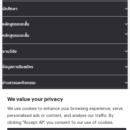
นักศึกษา
หลักสูตรระยะสั้น
หลักสูตรระยะสั้น
งานวิจัย
ข้อมูลการรับสมัคร
ข่าวสารและกิจกรรม
We value your privacy
คณะสถิติประยุกต์ อาคารนวมินทราธิราช ชั้น 12 เลขที่ 148 ถนนเสรีไทย แขวงคลองจั่น
เขตบางกะปิ กรุงเทพมหานคร 10240
We use cookies to enhance your browsing experience, serve
Tel: 02-727-3035-40
Fax: 02-374-4061
personalised ads or content, and analyse our traffic. By
Sitemap
clicking "Accept All", you consent to our use of cookies.