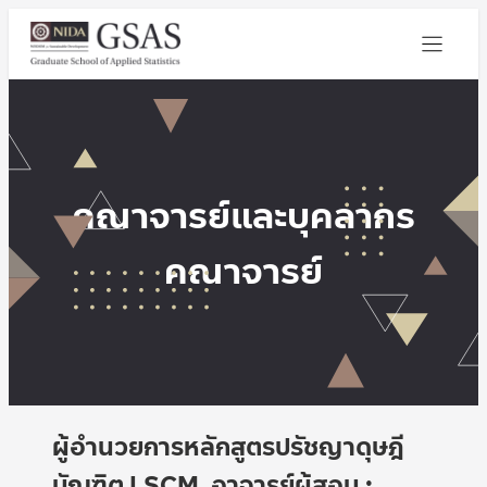
คณาจารย์และบุคลากร
คณาจารย์
ผู้อำนวยการหลักสูตรปรัชญาดุษฎี
บัณฑิต LSCM, อาจารย์ผู้สอน :