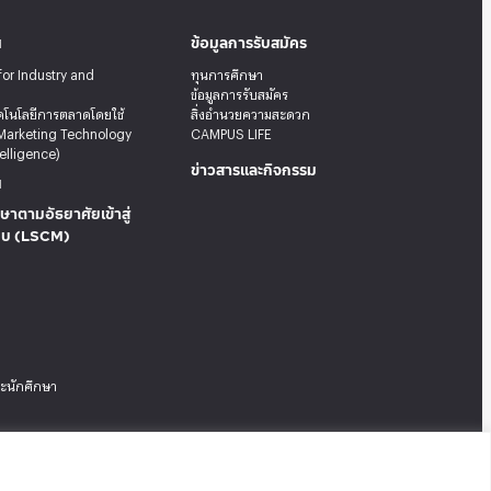
น
ข้อมูลการรับสมัคร
for Industry and
ทุนการศึกษา
ข้อมูลการรับสมัคร
คโนโลยีการตลาดโดยใช้
สิ่งอำนวยความสะดวก
Marketing Technology
CAMPUS LIFE
telligence)
ข่าวสารและกิจกรรม
น
ษาตามอัธยาศัยเข้าสู่
บบ (LSCM)
ระนักศึกษา
Tel: 02-727-3035-40
|
Fax: 02-374-4061
|
Sitemap