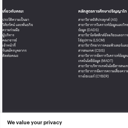
เกี่ยวกับคณะ
หลักสูตรการศึกษาปริญญาโท
ประวัติความเป็นมา
สาขาวิชาสถิติประยุกต์ (AS)
วิสัยทัศน์ และพันธกิจ
สาขาวิชาการวิเคราะห์ข้อมูลและวิ
ความร่วมมือ
ข้อมูล (DADS)
ผู้บริหาร
สาขาวิชาโลจิสติกส์อัจฉริยะและกา
คณาจารย์
โซ่อุปทาน (LSCM)
เจ้าหน้าที่
สาขาวิชาวิทยาการคอมพิวเตอร์แล
รับสมัครบุคลากร
สารสนเทศ (CSIS)
ติดต่อคณะ
สาขาวิชาการจัดการวิเคราะห์ข้อมู
เทคโนโลยีข้อมูล (MADT)
สาขาวิชาบริหารเทคโนโลยีสารสนเท
สาขาวิชาการจัดการความเสี่ยงความ
ทางไซเบอร์ (CYBER)
We value your privacy
คณะสถิติประยุกต์ อาคารนวมินทราธิราช ชั้น 12 เลขที่ 148 ถนนเสรีไทย แขวงคลองจั่น