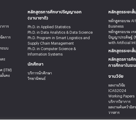
หลักสูตรการศึกษาปริญญาเอก
หลักสูตรระยะสั้
(นานาชาติ)
หลักสูตรอบรม AI 
ทยาการ
Business
Ph.D. in Applied Statistics
หลักสูตรอบรม เท
Ph.D. in Data Analytics & Data Science
รจัดการ
ปัญญาประดิษฐ์ (
Ph.D. Program in Smart Logistics and
with Artificial In
Supply Chain Management
ะระบบ
Ph.D. in Computer Science &
หลักสูตรระยะสั้
Information Systems
หลักสูตรการศึก
ลและ
นักศึกษา
การศึกษาในระ
ศ (ITM)
บริการนักศึกษา
งานวิจัย
มั่นคง
วิทยานิพนธ์
ผลงานวิจัย
ICAS2024
Working Papers
บริการวิชาการ
ผลงานค้นคว้าอิส
วารสาร
 เขตบางกะปิ กรุงเทพมหานคร 10240