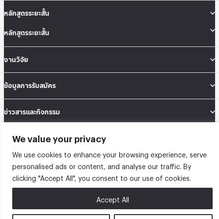
หลักสูตรระยะสั้น
หลักสูตรระยะสั้น
งานวิจัย
ข้อมูลการรับสมัคร
ข่าวสารและกิจกรรม
We value your privacy
คณะสถิติประยุกต์ อาคารนวมินทราธิราช ชั้น 12 เลขที่ 148 ถนนเสรีไทย แขวงคลองจั่น
เขตบางกะปิ กรุงเทพมหานคร 10240
We use cookies to enhance your browsing experience, serve
Tel: 02-727-3035-40
personalised ads or content, and analyse our traffic. By
Fax: 02-374-4061
Sitemap
clicking "Accept All", you consent to our use of cookies.
@2026 คณะสถิติประยุกต์ สถาบันบัณฑิตพัฒนบริหารศาสตร์ | Graduate School of
Accept All
Applied Statistics . All rights reserved.