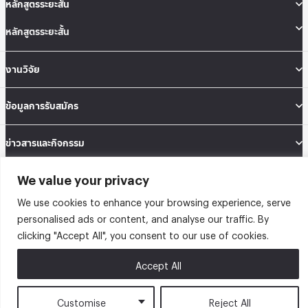
หลักสูตรระยะสั้น
หลักสูตรระยะสั้น
งานวิจัย
ข้อมูลการรับสมัคร
ข่าวสารและกิจกรรม
We value your privacy
คณะสถิติประยุกต์ อาคารนวมินทราธิราช ชั้น 12 เลขที่ 148 ถนนเสรีไทย แขวงคลองจั่น
เขตบางกะปิ กรุงเทพมหานคร 10240
We use cookies to enhance your browsing experience, serve
Tel: 02-727-3035-40
personalised ads or content, and analyse our traffic. By
Fax: 02-374-4061
Sitemap
clicking "Accept All", you consent to our use of cookies.
@2026 คณะสถิติประยุกต์ สถาบันบัณฑิตพัฒนบริหารศาสตร์ | Graduate School of
Accept All
Applied Statistics . All rights reserved.
Customise
Reject All