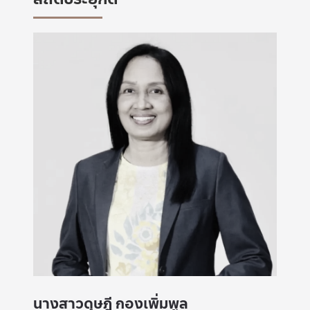
นางสาวดุษฎี กองเพิ่มพูล