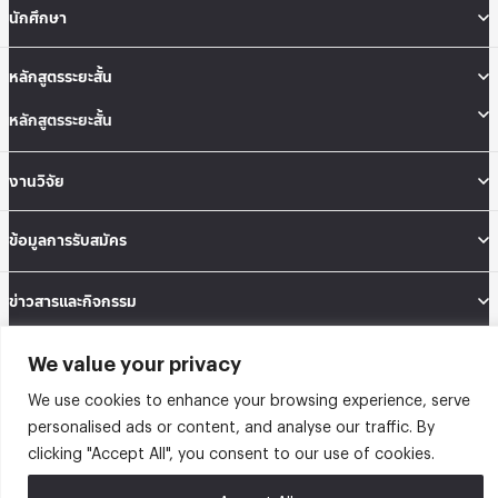
นักศึกษา
หลักสูตรระยะสั้น
หลักสูตรระยะสั้น
งานวิจัย
ข้อมูลการรับสมัคร
ข่าวสารและกิจกรรม
We value your privacy
คณะสถิติประยุกต์ อาคารนวมินทราธิราช ชั้น 12 เลขที่ 148 ถนนเสรีไทย แขวงคลองจั่น
เขตบางกะปิ กรุงเทพมหานคร 10240
We use cookies to enhance your browsing experience, serve
Tel: 02-727-3035-40
Fax: 02-374-4061
personalised ads or content, and analyse our traffic. By
Sitemap
clicking "Accept All", you consent to our use of cookies.
@2026 คณะสถิติประยุกต์ สถาบันบัณฑิตพัฒนบริหารศาสตร์ | Graduate School of