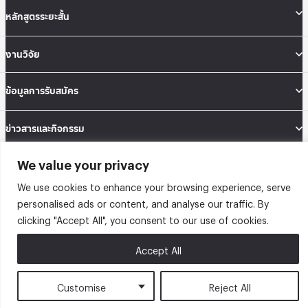
หลักสูตรระยะสั้น
งานวิจัย
ข้อมูลการรับสมัคร
ข่าวสารและกิจกรรม
We value your privacy
คณะสถิติประยุกต์ อาคารนวมินทราธิราช ชั้น 12 เลขที่ 148 ถนนเสรีไทย แขวงคลองจั่น
เขตบางกะปิ กรุงเทพมหานคร 10240
We use cookies to enhance your browsing experience, serve
Tel: 02-727-3035-40
personalised ads or content, and analyse our traffic. By
Fax: 02-374-4061
Sitemap
clicking "Accept All", you consent to our use of cookies.
@2026 คณะสถิติประยุกต์ สถาบันบัณฑิตพัฒนบริหารศาสตร์ | Graduate School of
Accept All
Applied Statistics . All rights reserved.
Customise
Reject All