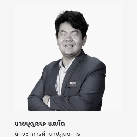
นายบุญชนะ เมฆโต
นักวิชาการศึกษาปฎิบัติการ