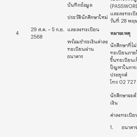
บันทึกข้อมูล
(PASSWOR
และลงทะเบีย
ประวัตินักศึกษาใหม่
วันที่ 28 พ
29 ส.ค. – 5 ก.ย.
และลงทะเบียน
4
หมายเหตุ
2568
พร้อมชำระเงินค่าลง
นักศึกษาที่ไ
ทะเบียนผ่าน
ทะเบียนภายใน
ธนาคาร
ขึ้นทะเบียน
ปัญหาในการล
ประยุกต์
โทร 02 727
นักศึกษาจะ
เงิน
ค่าลงทะเบียน
1. ธนาคารก