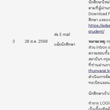
นักศึกษาใหม่
ตามที่ผู้ผ่า
Download F
ศึกษา และแบ
https://eds
student/
ส่ง E-mail
3
28 ส.ค. 2568
หมายเหตุ
:
ก
แจ้งนักศึกษา
ส่วน
inbox
ตรวจสอบทั้
สถาบันฯ กรุณ
ที่ท่านผ่านกา
thunvarat.
ดำเนินการจัด
ทะเบียนออนไล
นักศึกษาเข้า
ทำการ LOG
เป็นทั้งรหัสผู