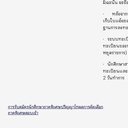
มิฉะนั้น จะถื
· หลังจากชำ
เก็บใบแจ้งยอ
ฐานการลงทะ
· ระบบทะเบี
ทะเบียนของน
หยุดราชการ)
· นักศึกษา
ทะเบียนและก
2 วันทำการ
การรับสมัครนักศึกษาภาคพิเศษ
ปริญญาโท
ผลการคัดเลือก
ภาคพิเศษ
สอบเข้า