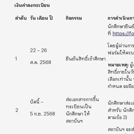
เงินค่าลงทะเบียน
ลำดับ
วัน เดือน ปี
กิจกรรม
การดำเนินก
นักศึกษายืนย
ที่
https://
โดยผู้ผ่านก
22 – 26
ฟอร์มให้ครบ
1
ยืนยันสิทธิ์เข้าศึกษา
ส.ค. 2568
หมายเหตุ
:
ผ
สิทธิ์ภายใน
เลือกเท่านั้น
กำหนด จะถือว
ส่งเอกสารการขึ้น
บัดนี้ –
นักศึกษาส่ง
ทะเบียนเป็น
2
สำหรับ นักศึ
5 ก.ย. 2568
นักศึกษา ให้
ตามข้อ 3)
สถาบันฯ
สถาบันฯ จะส