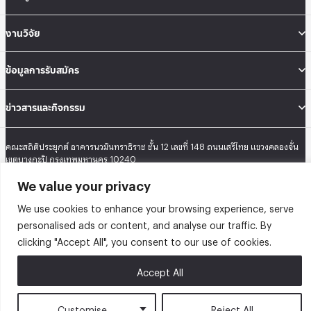
งานวิจัย
ข้อมูลการรับสมัคร
ข่าวสารและกิจกรรม
คณะสถิติประยุกต์ อาคารนวมินทราธิราช ชั้น 12 เลขที่ 148 ถนนเสรีไทย แขวงคลองจั่น
เขตบางกะปิ กรุงเทพมหานคร 10240
Tel: 02-727-3035-40
We value your privacy
Fax: 02-374-4061
Sitemap
We use cookies to enhance your browsing experience, serve
personalised ads or content, and analyse our traffic. By
@2026 คณะสถิติประยุกต์ สถาบันบัณฑิตพัฒนบริหารศาสตร์ | Graduate School of
clicking "Accept All", you consent to our use of cookies.
Applied Statistics . All rights reserved.
Accept All
Customise
Reject All