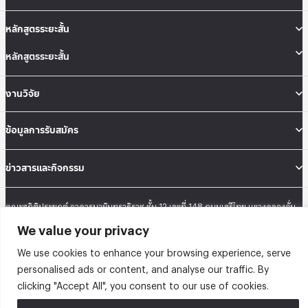
หลักสูตรระยะสั้น
หลักสูตรระยะสั้น
งานวิจัย
ข้อมูลการรับสมัคร
ข่าวสารและกิจกรรม
คณะสถิติประยุกต์ อาคารนวมินทราธิราช ชั้น 12 เลขที่ 148 ถนนเสรีไทย แขวงคลองจั่น
เขตบางกะปิ กรุงเทพมหานคร 10240
We value your privacy
Tel: 02-727-3035-40
Fax: 02-374-4061
We use cookies to enhance your browsing experience, serve
Sitemap
personalised ads or content, and analyse our traffic. By
clicking "Accept All", you consent to our use of cookies.
@2026 คณะสถิติประยุกต์ สถาบันบัณฑิตพัฒนบริหารศาสตร์ | Graduate School of
Applied Statistics . All rights reserved.