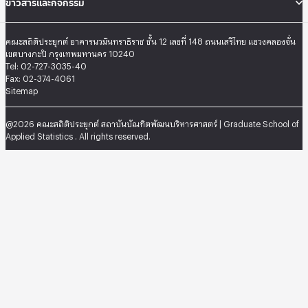
ข่าวสารและกิจกรรม
คณะสถิติประยุกต์ อาคารนวมินทราธิราช ชั้น 12 เลขที่ 148 ถนนเสรีไทย แขวงคลองจั่น
เขตบางกะปิ กรุงเทพมหานคร 10240
Tel: 02-727-3035-40
Fax: 02-374-4061
Sitemap
@2026 คณะสถิติประยุกต์ สถาบันบัณฑิตพัฒนบริหารศาสตร์ | Graduate School of
Applied Statistics . All rights reserved.