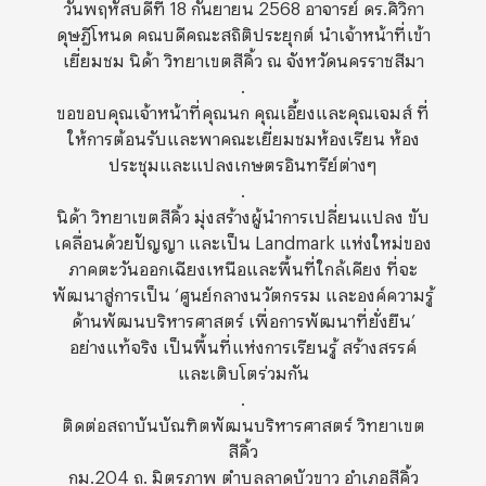
วันพฤหัสบดีที่ 18 กันยายน 2568 อาจารย์ ดร.ศิวิกา
ดุษฎีโหนด คณบดีคณะสถิติประยุกต์ นำเจ้าหน้าที่เข้า
เยี่ยมชม นิด้า วิทยาเขตสีคิ้ว ณ จังหวัดนครราชสีมา
.
ขอขอบคุณเจ้าหน้าที่คุณนก คุณเอี้ยงและคุณเจมส์ ที่
ให้การต้อนรับและพาคณะเยี่ยมชมห้องเรียน ห้อง
ประชุมและแปลงเกษตรอินทรีย์ต่างๆ
.
นิด้า วิทยาเขตสีคิ้ว มุ่งสร้างผู้นำการเปลี่ยนแปลง ขับ
เคลื่อนด้วยปัญญา และเป็น Landmark แห่งใหม่ของ
ภาคตะวันออกเฉียงเหนือและพื้นที่ใกล้เคียง ที่จะ
พัฒนาสู่การเป็น ‘ศูนย์กลางนวัตกรรม และองค์ความรู้
ด้านพัฒนบริหารศาสตร์ เพื่อการพัฒนาที่ยั่งยืน’
อย่างแท้จริง เป็นพื้นที่แห่งการเรียนรู้ สร้างสรรค์
และเติบโตร่วมกัน
.
ติดต่อสถาบันบัณฑิตพัฒนบริหารศาสตร์ วิทยาเขต
สีคิ้ว
กม.204 ถ. มิตรภาพ ตำบลลาดบัวขาว อำเภอสีคิ้ว