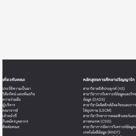
เกี่ยวกับคณะ
หลักสูตรการศึกษาปริญญาโท
ประวัติความเป็นมา
สาขาวิชาสถิติประยุกต์ (AS)
วิสัยทัศน์ และพันธกิจ
สาขาวิชาการวิเคราะห์ข้อมูลและวิ
ความร่วมมือ
ข้อมูล (DADS)
ผู้บริหาร
สาขาวิชาโลจิสติกส์อัจฉริยะและกา
คณาจารย์
โซ่อุปทาน (LSCM)
เจ้าหน้าที่
สาขาวิชาวิทยาการคอมพิวเตอร์แล
รับสมัครบุคลากร
สารสนเทศ (CSIS)
ติดต่อคณะ
สาขาวิชาการจัดการวิเคราะห์ข้อมู
เทคโนโลยีข้อมูล (MADT)