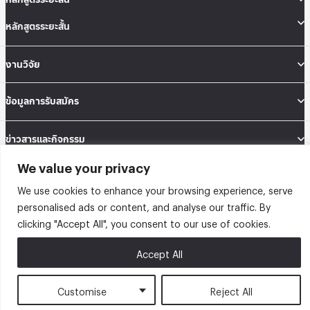
หลักสูตรระยะสั้น
งานวิจัย
ข้อมูลการรับสมัคร
ข่าวสารและกิจกรรม
We value your privacy
คณะสถิติประยุกต์ อาคารนวมินทราธิราช ชั้น 12 เลขที่ 148 ถนนเสรีไทย แขวงคลองจั่น
We use cookies to enhance your browsing experience, serve
เขตบางกะปิ กรุงเทพมหานคร 10240
Tel: 02-727-3035-40
personalised ads or content, and analyse our traffic. By
Fax: 02-374-4061
clicking "Accept All", you consent to our use of cookies.
Sitemap
Accept All
@2026 คณะสถิติประยุกต์ สถาบันบัณฑิตพัฒนบริหารศาสตร์ | Graduate School of
Applied Statistics . All rights reserved.
Customise
Reject All