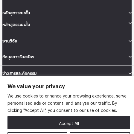
หลักสูตรระยะสั้น
หลักสูตรระยะสั้น
งานวิจัย
ข้อมูลการรับสมัคร
ข่าวสารและกิจกรรม
We value your privacy
คณะสถิติประยุกต์ อาคารนวมินทราธิราช ชั้น 12 เลขที่ 148 ถนนเสรีไทย แขวงคลองจั่น
เขตบางกะปิ กรุงเทพมหานคร 10240
We use cookies to enhance your browsing experience, serve
Tel: 02-727-3035-40
personalised ads or content, and analyse our traffic. By
Fax: 02-374-4061
clicking "Accept All", you consent to our use of cookies.
Sitemap
Accept All
@2026 คณะสถิติประยุกต์ สถาบันบัณฑิตพัฒนบริหารศาสตร์ | Graduate School of
Applied Statistics . All rights reserved.