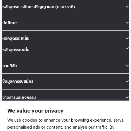
หลักสูตรการศึกษาปริญญาเอก (นานาชาติ)
นักศึกษา
หลักสูตรระยะสั้น
หลักสูตรระยะสั้น
งานวิจัย
ข้อมูลการรับสมัคร
ข่าวสารและกิจกรรม
We value your privacy
คณะสถิติประยุกต์ อาคารนวมินทราธิราช ชั้น 12 เลขที่ 148 ถนนเสรีไทย แขวงคลองจั่น
เขตบางกะปิ กรุงเทพมหานคร 10240
We use cookies to enhance your browsing experience, serve
Tel: 02-727-3035-40
personalised ads or content, and analyse our traffic. By
Fax: 02-374-4061