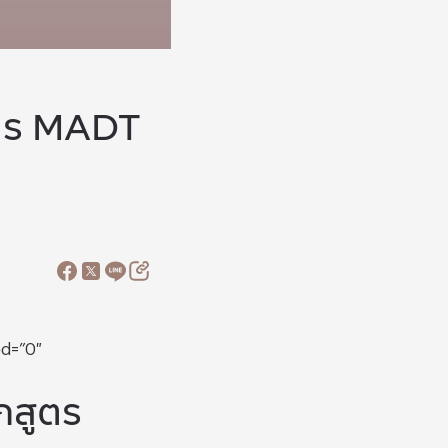
ูตร MADT
ed=”0″
กสูตร