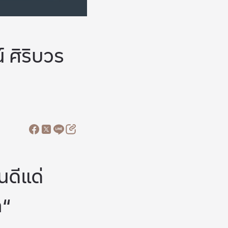
 ศิริบวร
ดีแด่
ล
“