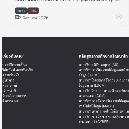
Hokkaido university ประเทศญี่ปุ่น
SDG17
SDG4
3 สิงหาคม 2026
เกี่ยวกับคณะ
หลักสูตรการศึกษาปริญญาโท
ประวัติความเป็นมา
สาขาวิชาสถิติประยุกต์ (AS)
วิสัยทัศน์ และพันธกิจ
สาขาวิชาการวิเคราะห์ข้อมูลและวิ
ความร่วมมือ
ข้อมูล (DADS)
ผู้บริหาร
สาขาวิชาโลจิสติกส์อัจฉริยะและกา
คณาจารย์
โซ่อุปทาน (LSCM)
เจ้าหน้าที่
สาขาวิชาวิทยาการคอมพิวเตอร์แล
รับสมัครบุคลากร
สารสนเทศ (CSIS)
ติดต่อคณะ
สาขาวิชาการจัดการวิเคราะห์ข้อมู
เทคโนโลยีข้อมูล (MADT)
สาขาวิชาบริหารเทคโนโลยีสารสนเท
สาขาวิชาการจัดการความเสี่ยงความ
ทางไซเบอร์ (CYBER)