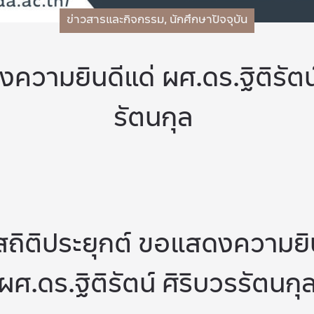
ข่าวสารและกิจกรรม
,
นักศึกษาปัจจุบัน
วามยินดีแด่ ผศ.ดร.ฐิติรัตน์
รัตนกุล
ถิติประยุกต์ ขอแสดงความยิน
ผศ.ดร.ฐิติรัตน์ ศิริบวรรัตนกุ