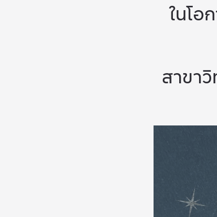
ในโอก
สาขา
ว