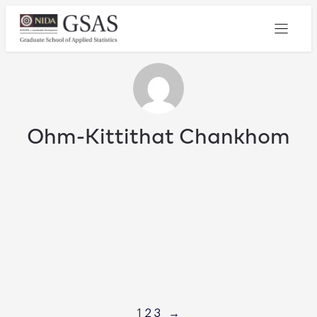
Ohm-Kittithat Chankhom
1
2
3
→