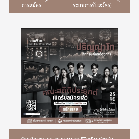
การสมัคร
ระบบการรับสมัคร)
รับสมัครทุน รศ.ดร.อนุมงคล ศิริเวทิน สำหรับ