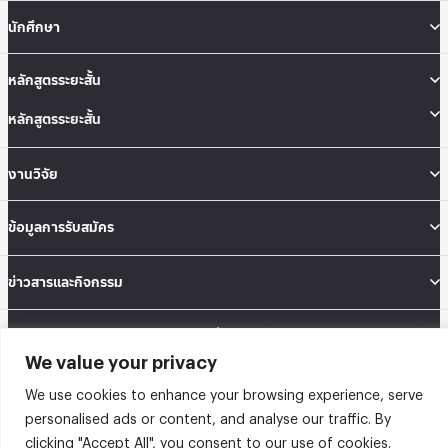
นักศึกษา
หลักสูตรระยะสั้น
หลักสูตรระยะสั้น
งานวิจัย
ข้อมูลการรับสมัคร
ข่าวสารและกิจกรรม
คณะสถิติประยุกต์ อาคารนวมินทราธิราช ชั้น 12 เลขที่ 148 ถนนเสรีไทย แขวงคลองจั่น
เขตบางกะปิ กรุงเทพมหานคร 10240
We value your privacy
Tel: 02-727-3035-40
Fax: 02-374-4061
We use cookies to enhance your browsing experience, serve
Sitemap
personalised ads or content, and analyse our traffic. By
clicking "Accept All", you consent to our use of cookies.