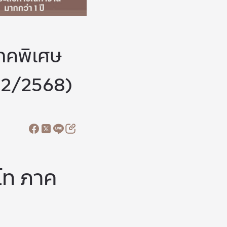
าคพิเศษ
่ 2/2568)
โท ภาค