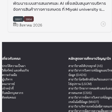
พัฒนาระบบสารสนเทศและ AI เพื่อสนับสนุนการบริหาร
จัดการสินค้าทางการเกษตร ที่ Miyaki university และ
Hokkaido university ประเทศญี่ปุ่น
SDG17
SDG4
3 สิงหาคม 2026
เกี่ยวกับคณะ
หลักสูตรการศึกษาปริญญาโท
ประวัติความเป็นมา
สาขาวิชาสถิติประยุกต์ (AS)
วิสัยทัศน์ และพันธกิจ
สาขาวิชาการวิเคราะห์ข้อมูลและวิ
ความร่วมมือ
ข้อมูล (DADS)
ผู้บริหาร
สาขาวิชาโลจิสติกส์อัจฉริยะและกา
คณาจารย์
โซ่อุปทาน (LSCM)
เจ้าหน้าที่
สาขาวิชาวิทยาการคอมพิวเตอร์แล
รับสมัครบุคลากร
สารสนเทศ (CSIS)
ติดต่อคณะ
สาขาวิชาการจัดการวิเคราะห์ข้อมู
เทคโนโลยีข้อมูล (MADT)
สาขาวิชาบริหารเทคโนโลยีสารสนเท
สาขาวิชาการจัดการความเสี่ยงความ