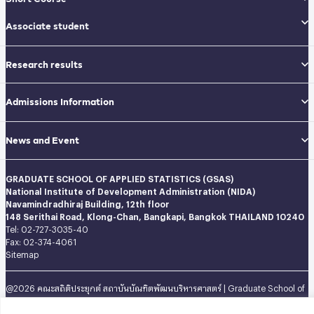
Associate student
Research results
Admissions Information
News and Event
GRADUATE SCHOOL OF APPLIED STATISTICS (GSAS)
National Institute of Development Administration (NIDA)
Navamindradhiraj Building, 12th floor
148 Serithai Road, Klong-Chan, Bangkapi, Bangkok THAILAND 10240
Tel: 02-727-3035-40
Fax: 02-374-4061
Sitemap
@2026 คณะสถิติประยุกต์ สถาบันบัณฑิตพัฒนบริหารศาสตร์ | Graduate School of
Applied Statistics . All rights reserved.