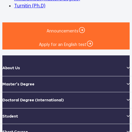
Turnitin (Ph.D)
Announcements
Apply for an English test
About Us
Master’s Degree
Doctoral Degree
(International)
Student
Short Course