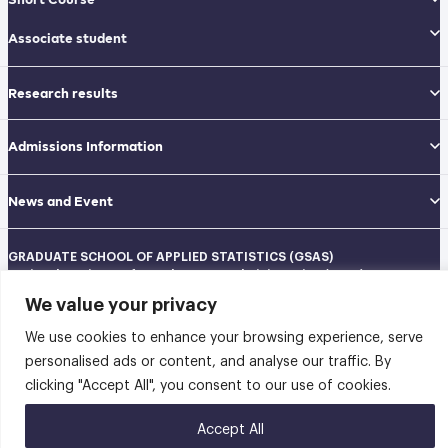
Associate student
Research results
Admissions Information
News and Event
GRADUATE SCHOOL OF APPLIED STATISTICS (GSAS)
National Institute of Development Administration (NIDA)
Navamindradhiraj Building, 12th floor
We value your privacy
148 Serithai Road, Klong-Chan, Bangkapi, Bangkok THAILAND 10240
Tel: 02-727-3035-40
We use cookies to enhance your browsing experience, serve
Fax: 02-374-4061
personalised ads or content, and analyse our traffic. By
Sitemap
clicking "Accept All", you consent to our use of cookies.
@2026 คณะสถิติประยุกต์ สถาบันบัณฑิตพัฒนบริหารศาสตร์ | Graduate School of
Accept All
Applied Statistics . All rights reserved.