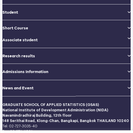
Student
Short Course
Associate student
Research results
Admissions Information
News and Event
GRADUATE SCHOOL OF APPLIED STATISTICS (GSAS)
National Institute of Development Administration (NIDA)
Navamindradhiraj Building, 12th floor
148 Serithai Road, Klong-Chan, Bangkapi, Bangkok THAILAND 10240
Tel: 02-727-3035-40
Fax: 02-374-4061