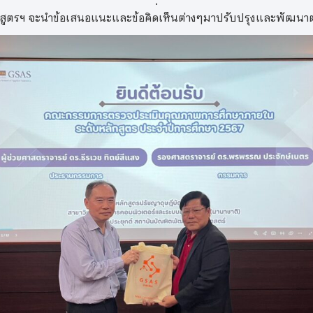
 ตุลาคม 2568 คณะสถิติประยุกต์ได้ประเมินคุณภาพการศึกษาภายใน 
ปริญญาเอก หลักสูตรวิทยาการคอมพิวเตอร์และระบบสารสนเทศ (นาน
.
อโดยผู้ช่วยศาสตราจารย์ ดร.นิธินันท์ ธรรมากรนนท์ ผู้อำนวยการหล
puter Science & Information Systems (International Progr
.
พระคุณ
ผู้ช่วยศาสตราจารย์ ดร.ธีรเวช ทิตย์สีแสง
ที่ให้เกียรติเป็นป
ารย์ ดร.พรพรรณ ประจักษ์เนตร
ที่ให้เกียรติเป็นกรรมการในการประ
.
กสูตรฯ จะนำข้อเสนอแนะและข้อคิดเห็นต่างๆมาปรับปรุงและพัฒนาต