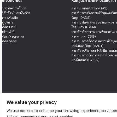
เกี่ยวกับคณะ
หลักสูตรการศึกษาปริญญาโท
ประวัติความเป็นมา
สาขาวิชาสถิติประยุกต์ (AS)
วิสัยทัศน์ และพันธกิจ
สาขาวิชาการวิเคราะห์ข้อมูลและวิ
ความร่วมมือ
ข้อมูล (DADS)
ผู้บริหาร
สาขาวิชาโลจิสติกส์อัจฉริยะและกา
คณาจารย์
โซ่อุปทาน (LSCM)
เจ้าหน้าที่
สาขาวิชาวิทยาการคอมพิวเตอร์แล
รับสมัครบุคลากร
สารสนเทศ (CSIS)
ติดต่อคณะ
สาขาวิชาการจัดการวิเคราะห์ข้อมู
เทคโนโลยีข้อมูล (MADT)
สาขาวิชาบริหารเทคโนโลยีสารสนเท
สาขาวิชาการจัดการความเสี่ยงความ
ทางไซเบอร์ (CYBER)
We value your privacy
คณะสถิติประยุกต์ อาคารนวมินทราธิราช ชั้น 12 เลขที่ 148 ถนนเสรีไทย แขวงคลองจั่น
We use cookies to enhance your browsing experience, serve perso
@2026 คณะสถิติประยุกต์ สถาบันบัณฑิตพัฒนบริหารศาสตร์ | Graduate School of
All", you consent to our use of cookies.