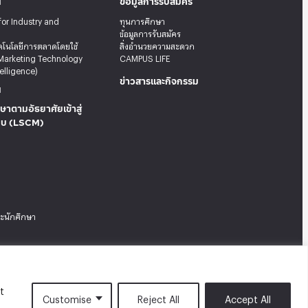
น
ข้อมูลการรับสมัคร
for Industry and
ทุนการศึกษา
ข้อมูลการรับสมัคร
คโนโลยีการตลาดโดยใช้
สิ่งอำนวยความสะดวก
Marketing Technology
CAMPUS LIFE
telligence)
ข่าวสารและกิจกรรม
น
ษาตามอัธยาศัยเข้าสู่
บบ (LSCM)
ระนักศึกษา
Tel: 02-727-3035-40
|
Fax: 02-374-4061
|
Sitemap
t
Customise
Reject All
Accept All
Facebook
X
Instagram
YouTube
LinkedIn
TikTok