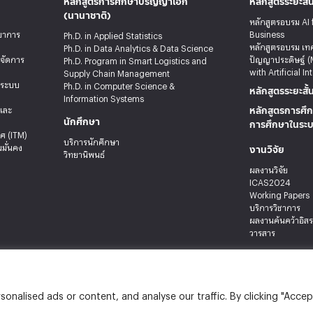
หลักสูตรการศึกษาปริญญาเอก
หลักสูตรระยะสั้
(นานาชาติ)
หลักสูตรอบรม AI 
ทยาการ
Business
Ph.D. in Applied Statistics
หลักสูตรอบรม เท
Ph.D. in Data Analytics & Data Science
รจัดการ
ปัญญาประดิษฐ์ (
Ph.D. Program in Smart Logistics and
with Artificial In
Supply Chain Management
ะระบบ
Ph.D. in Computer Science &
หลักสูตรระยะสั้
Information Systems
หลักสูตรการศึก
ลและ
นักศึกษา
การศึกษาในระ
ศ (ITM)
บริการนักศึกษา
งานวิจัย
มั่นคง
วิทยานิพนธ์
ผลงานวิจัย
ICAS2024
Working Papers
บริการวิชาการ
ผลงานค้นคว้าอิส
วารสาร
 เขตบางกะปิ กรุงเทพมหานคร 10240
nalised ads or content, and analyse our traffic. By clicking "Accep
 Applied Statistics . All rights reserved.