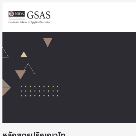
หลักสูตรปริญญาโท