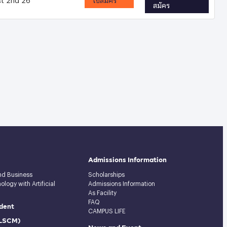
สมัคร
Admissions Information
and Business
Scholarships
logy with Artificial
Admissions Information
As Facility
FAQ
dent
CAMPUS LIFE
(LSCM)