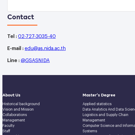
Contact
Tel :
02-727-3035-40
E-mail :
edu@as.nida.ac.th
Line :
@GSASNIDA
About Us
Master’s Degree
Historical background
Applied statistics
Vision and Mission
Data Analytics And Data Scien
Collaborations
Logistics and Supply Chain
Management
Management
Faculty
Computer Science and Informa
Staff
Systems