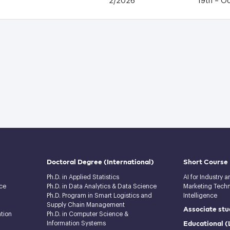
Doctoral Degree
(International)
Short Course
Ph.D. in Applied Statistics
AI for Industry 
ce
Ph.D. in Data Analytics & Data Science
Marketing Techno
Ph.D. Program in Smart Logistics and
Intelligence
Supply Chain Management
Associate stu
tion
Ph.D. in Computer Science &
Educational 
Information Systems