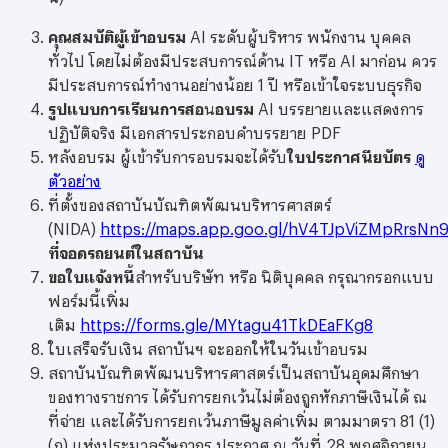
คุณสมบัติผู้เข้าอบรม
AI ระดับผู้บริหาร พนักงาน บุคคล
ทั่วไป โดยไม่ต้องมีประสบการณ์ด้าน IT หรือ AI มาก่อน ควร
มีประสบการณ์ทำงานอย่างน้อย 1 ปี หรือเข้าใจระบบธุรกิจ
รูปแบบการเรียนการสอ
น
อบรม
AI บรรยายและแสดงการ
ปฏิบัติจริง มีเอกสารประกอบคำบรรยาย PDF
หลังอบรม ผู้เข้ารับการอบรมจะได้รับ
ใบประกาศนียบัตร
ดู
ตัวอย่าง
ที่ตั้งของสถาบันบัณฑิตพัฒนบริหารศาสตร์
(NIDA)
https://maps.app.goo.gl/hV4TJpViZMpRrsNn
ที่จอดรถยนต์ในสถาบัน
ขอใบแจ้งหนี้
สำหรับบริษัท หรือ นิติบุคคล กรุณากรอกแบบ
ฟอร์มนี้เพิ่ม
เติม
https://forms.gle/MYtagu41TkDEaFKg8
ใบเสร็จรับเงิน สถาบันฯ จะออกให้ในวันเข้าอบรม
สถาบันบัณฑิตพัฒนบริหารศาสตร์เป็นสถาบันอุดมศึกษา
ของทางราชการ ได้รับการยกเว้นไม่ต้องถูกหักภาษีเงินได้ ณ
ที่จ่าย และได้รับการยกเว้นภาษีมูลค่าเพิ่ม ตามมาตรา 81 (1)
(ฎ) แห่งประมวลรัษฎากร ประกาศ ณ วันที่ 28 พฤศจิกายน